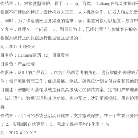
作结果：1。对接微型保护。易于-to -chip。百度。 Taikang在线直
并根据不同频道的特征，设计机器人正面。人 - 机器合作。机器人独立职
。同时，为了快速响应业务渠道的需求，设计渠道对接可以配置计划并申请专
待？客户，处理？一个问题； 3。到目前为止，已经处理了与智能客户服务系
是根据系统行上的数据运行数据独立提出的；
间：201x.3-到今天
目名称：Hammer简历（2）项目案例
项目角色：产品经理
工作责任：从0-1的产品设计，作为产品领导者的角色，进行智能外来呼叫产
文件；领导项目管理工作，促进发展。测试。确保按计划交付业务和其他
项目描述：智能呼叫营销系统是解决高级续订的解决方案。定制用户护理
置。统计语句。数据管理和其他功能。客户互动，达到更新提醒。用户护
支持。
工作结果：7月1日的系统已启动到现在，支持微观保护。在三个主要业务部
； 2。实现9版迭代更新； 3。完成？保持平均转化率？ ％
间：201X.4-201X.5