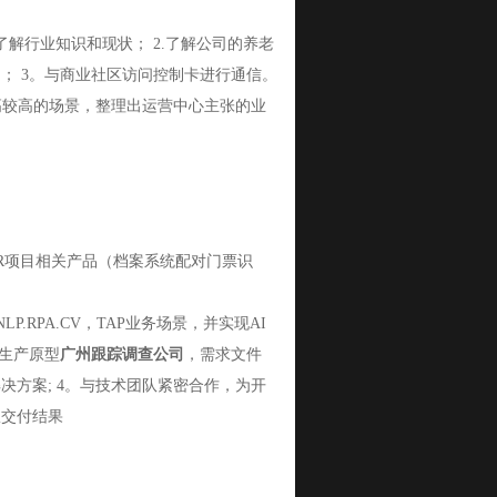
解行业知识和现状； 2.了解公司的养老
； 3。与商业社区访问控制卡进行通信。
高较高的场景，整理出运营中心主张的业
CR项目相关产品（档案系统配对门票识
RPA.CV，TAP业务场景，并实现AI
生产原型
广州跟踪调查公司
，需求文件
方案; 4。与技术团队紧密合作，为开
队交付结果