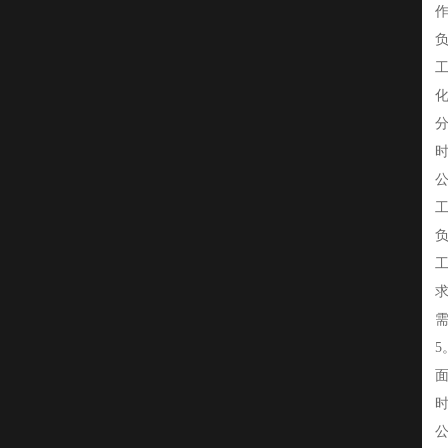
负
时
公
负
时
公