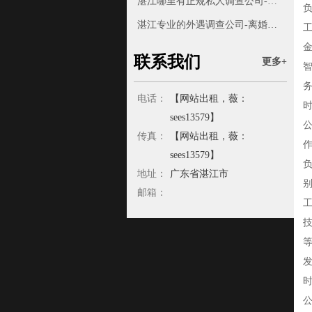
湛江哪里有正规私人调查公司-为什么“男人出轨就能被原谅，女人出轨就天理不容”？
负
湛江专业的外遇调查公司-离婚不再是难题：走进民政局的五大流程与必备材料
联系我们
更多+
务
电话：
【网站出租，薇：
时
sees13579】
公
传真：
【网站出租，薇：
sees13579】
地址：
广东省湛江市
邮箱：
工
时
公