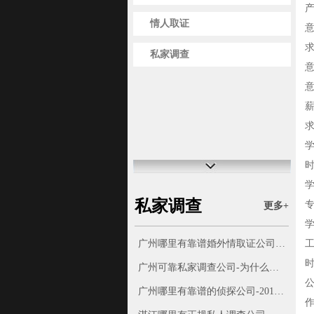
情人取证
求
私家调查
时
私家调查
更多+
广州哪里有靠谱婚外情取证公司-岳阳杀妻案案情逆转：女子“外面有人”曾被捉奸
时
广州可靠私家调查公司-为什么人类会出轨？科学发现“偷情基因”，你有这6个特征吗？
公
广州哪里有靠谱的侦探公司-2015年，女子出轨黑人网友，丈夫在产房外大打出手，最