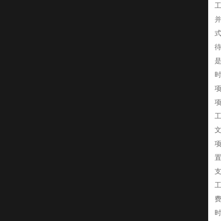
工
式
时
项
费
时