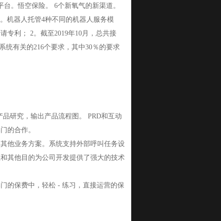
接操作平台。悟空保险。 6个新氧气的新渠道。
责。机器人托管4种不同的机器人服务模
利； 2。截至2019年10月，总共接
统有关的216个要求，其中30％的要求
品研究，输出产品流程图。 PRD和互动
部门的合作。
和其他业务方案。系统支持外部呼叫任务设
理和其他目的为公司开发提供了强大的技术
门的保费中，轻松 - 练习，直接运营的保