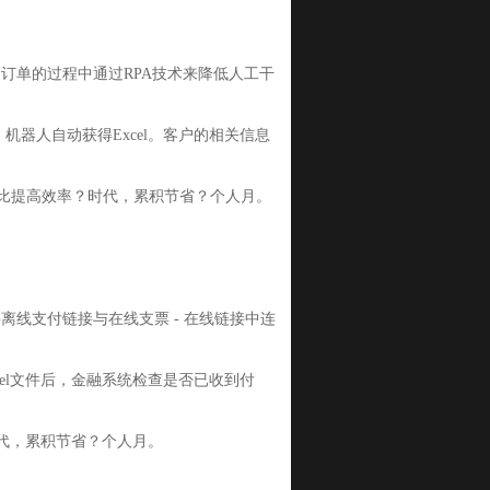
订单的过程中通过RPA技术来降低人工干
机器人自动获得Excel。客户的相关信息
率相比提高效率？时代，累积节省？个人月。
线支付链接与在线支票 - 在线链接中连
cel文件后，金融系统检查是否已收到付
时代，累积节省？个人月。