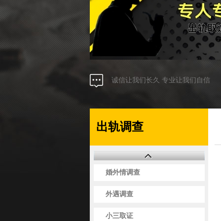
诚信让我们长久 专业让我们自信
出轨调查
婚外情调查
外遇调查
小三取证