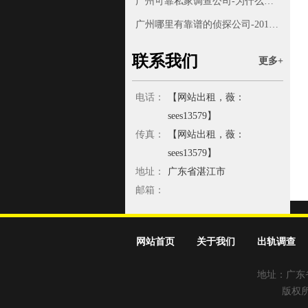
广州可靠私家调查公司-为什么人类会出轨？科学发现“偷情基因”，你有这6个特征吗？
广州哪里有靠谱的侦探公司-2015年，女子出轨黑人网友，丈夫在产房外大打出手，最
联系我们
更多+
电话：
【网站出租，薇：
sees13579】
传真：
【网站出租，薇：
sees13579】
地址：
广东省湛江市
邮箱：
网站首页
关于我们
出轨调查
地址：广东省
版权所