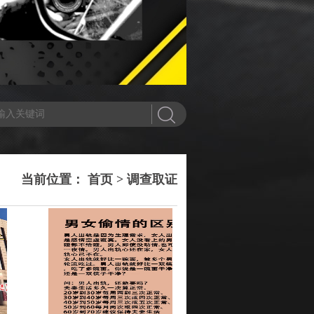
当前位置：
首页
>
调查取证